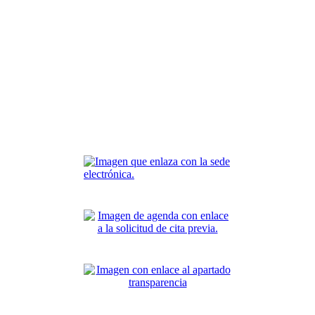
ela Taller VSPII
VSPXV