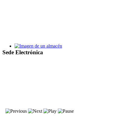
Bases y proceso de selección de alumnos y personal de la Escu
Taller de Empleo Villa de Santa Pola XV
Sede Electrónica
Bases y proceso de selección de alumnos y personal del TE