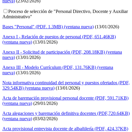
nueva)
(23/02/2026)
Proceso de selección de "Personal Directivo, Docente y Auxiliar
Administrativo"
Bases "Personal" (PDF. 1.3MB) (ventana nueva)
(13/01/2026)
Anexo I - Relación de puestos de personal (PDF, 651.46KB)
(ventana nueva)
(13/01/2026)
Anexo II - Solicitud de participación (PDF, 208.18KB) (ventana
nueva)
(13/01/2026)
Anexo III - Modelo Currículum (PDF, 131.76KB) (ventana
nueva)
(13/01/2026)
Nota informativa continuidad del personal y puestos ofertados (PDF,
329.54KB) (ventana nueva)
(13/01/2026)
Acta de baremación provisional personal docente (PDF, 591.71KB)
(ventana nueva)
(29/01/2026)
Acta alegaciones y baremación definitiva docentes (PDF,720.64KB)
(ventana nueva)
(03/02/2026)
Acta provisional entrevista docente de albañilería (PDF, 424.37KB)