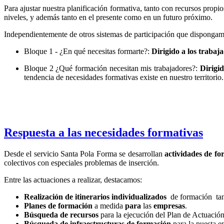
Para ajustar nuestra planificación formativa, tanto con recursos prop
niveles, y además tanto en el presente como en un futuro próximo.
Independientemente de otros sistemas de participación que dispongam
Bloque 1 - ¿En qué necesitas formarte?:
Dirigido a los trabaj
Bloque 2 ¿Qué formación necesitan mis trabajadores?:
Dirigi
tendencia de necesidades formativas existe en nuestro territorio.
Respuesta a las necesidades formativas
Desde el servicio Santa Pola Forma se desarrollan
actividades de fo
colectivos con especiales problemas de inserción.
Entre las actuaciones a realizar, destacamos:
Realización de itinerarios individualizados
de formación tant
Planes de formación
a medida
para
las
empresas
.
Búsqueda de recursos
para la ejecución del Plan de Actuació
Búsqueda de infraestructuras de formación
para la puesta e