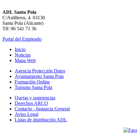
ADL Santa Pola
C/Astilleros, 4. 03130
Santa Pola (Alicante)
Tlf: 96 541 71 36
Portal del Empleado
Inicio
Noticias
Mapa Web
Agencia Protección Datos
Ayuntamiento Santa Pola
Formación Online
Turismo Santa Pola
Quejas y sugerencias
Derechos ARCO
Contacto - Instancia General
Aviso Legal
Listas de distribución ADL