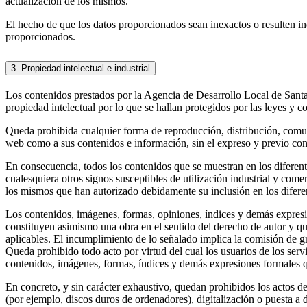
actualización de los mismos.
El hecho de que los datos proporcionados sean inexactos o resulten inc
proporcionados.
3. Propiedad intelectual e industrial
Los contenidos prestados por la Agencia de Desarrollo Local de Santa P
propiedad intelectual por lo que se hallan protegidos por las leyes y c
Queda prohibida cualquier forma de reproducción, distribución, comunic
web como a sus contenidos e información, sin el expreso y previo con
En consecuencia, todos los contenidos que se muestran en los diferente
cualesquiera otros signos susceptibles de utilización industrial y come
los mismos que han autorizado debidamente su inclusión en los difere
Los contenidos, imágenes, formas, opiniones, índices y demás expresi
constituyen asimismo una obra en el sentido del derecho de autor y que
aplicables. El incumplimiento de lo señalado implica la comisión de grav
Queda prohibido todo acto por virtud del cual los usuarios de los serv
contenidos, imágenes, formas, índices y demás expresiones formales q
En concreto, y sin carácter exhaustivo, quedan prohibidos los actos de
(por ejemplo, discos duros de ordenadores), digitalización o puesta a 