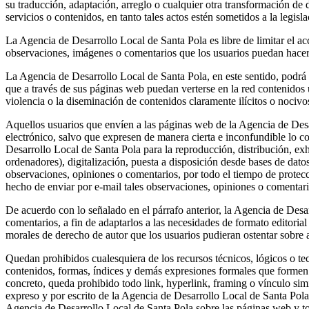
su traducción, adaptación, arreglo o cualquier otra transformación de
servicios o contenidos, en tanto tales actos estén sometidos a la legisl
La Agencia de Desarrollo Local de Santa Pola es libre de limitar el acc
observaciones, imágenes o comentarios que los usuarios puedan hacerle
La Agencia de Desarrollo Local de Santa Pola, en este sentido, podrá est
que a través de sus páginas web puedan verterse en la red contenidos 
violencia o la diseminación de contenidos claramente ilícitos o nocivo
Aquellos usuarios que envíen a las páginas web de la Agencia de Desa
electrónico, salvo que expresen de manera cierta e inconfundible lo con
Desarrollo Local de Santa Pola para la reproducción, distribución, ex
ordenadores), digitalización, puesta a disposición desde bases de dato
observaciones, opiniones o comentarios, por todo el tiempo de protecci
hecho de enviar por e-mail tales observaciones, opiniones o comentari
De acuerdo con lo señalado en el párrafo anterior, la Agencia de Desa
comentarios, a fin de adaptarlos a las necesidades de formato editorial
morales de derecho de autor que los usuarios pudieran ostentar sobre 
Quedan prohibidos cualesquiera de los recursos técnicos, lógicos o tec
contenidos, formas, índices y demás expresiones formales que formen 
concreto, queda prohibido todo link, hyperlink, framing o vínculo sim
expreso y por escrito de la Agencia de Desarrollo Local de Santa Pola.
Agencia de Desarrollo Local de Santa Pola sobre las páginas web y to