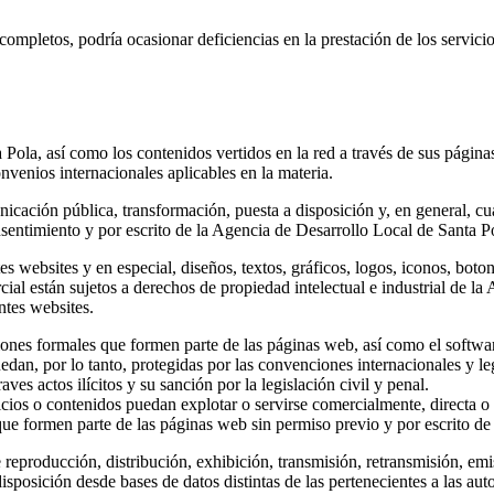
ompletos, podría ocasionar deficiencias en la prestación de los servicios
ola, así como los contenidos vertidos en la red a través de sus páginas
onvenios internacionales aplicables en la materia.
ación pública, transformación, puesta a disposición y, en general, cual
sentimiento y por escrito de la Agencia de Desarrollo Local de Santa P
s websites y en especial, diseños, textos, gráficos, logos, iconos, boto
rcial están sujetos a derechos de propiedad intelectual e industrial de la
ntes websites.
ones formales que formen parte de las páginas web, así como el softwar
dan, por lo tanto, protegidas por las convenciones internacionales y le
es actos ilícitos y su sanción por la legislación civil y penal.
icios o contenidos puedan explotar o servirse comercialmente, directa o 
ue formen parte de las páginas web sin permiso previo y por escrito de
 reproducción, distribución, exhibición, transmisión, retransmisión, em
disposición desde bases de datos distintas de las pertenecientes a las a