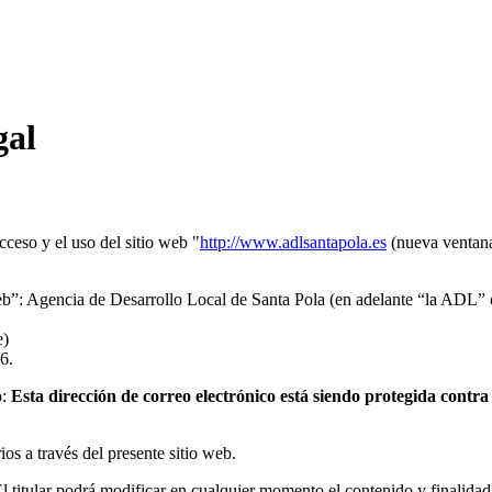
gal
cceso y el uso del sitio web "
http://www.adlsantapola.es
(nueva ventana)
eb”: Agencia de Desarrollo Local de Santa Pola (en adelante “la ADL” o 
e)
6.
o:
Esta dirección de correo electrónico está siendo protegida contra
os a través del presente sitio web.
l titular podrá modificar en cualquier momento el contenido y finalidad 