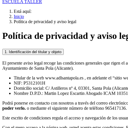
ESCUELA TALLER
Está aquí:
Inicio
Política de privacidad y aviso legal
Política de privacidad y aviso le
1. Identificación del titular y objeto
El presente aviso legal recoge las condiciones generales que rigen el a
Ayuntamiento de Santa Pola (Alicante).
Titular de la web www.adlsantapola.es , en adelante el “sitio w
NIF: P5312101H
Domicilio social: C/ Astilleros nº 4, 03301, Santa Pola (Alicant
Nombre D.P.D.: Martin Lopez Escartin Abogado ICAM 10351
Podrá ponerse en contacto con nosotros a través del correo electrónic
poder verlo.
o mediante el siguiente número de teléfono 965417136.
Este escrito de condiciones regula el acceso y navegación de los usuari
Con el mero acceso a la página web, usted acepta estas condiciones. E