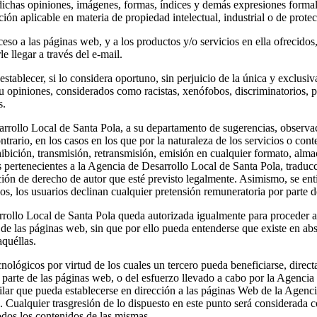
 dichas opiniones, imágenes, formas, índices y demás expresiones formal
ación aplicable en materia de propiedad intelectual, industrial o de prote
eso a las páginas web, y a los productos y/o servicios en ella ofrecidos
 llegar a través del e-mail.
ablecer, si lo considera oportuno, sin perjuicio de la única y exclusiva 
u opiniones, considerados como racistas, xenófobos, discriminatorios, 
s.
rrollo Local de Santa Pola, a su departamento de sugerencias, observac
trario, en los casos en los que por la naturaleza de los servicios o cont
hibición, transmisión, retransmisión, emisión en cualquier formato, alma
s pertenecientes a la Agencia de Desarrollo Local de Santa Pola, traducc
ón de derecho de autor que esté previsto legalmente. Asimismo, se entien
os, los usuarios declinan cualquier pretensión remuneratoria por parte 
rrollo Local de Santa Pola queda autorizada igualmente para proceder a 
 de las páginas web, sin que por ello pueda entenderse que existe en abs
aquéllas.
nológicos por virtud de los cuales un tercero pueda beneficiarse, direct
parte de las páginas web, o del esfuerzo llevado a cabo por la Agencia
ilar que pueda establecerse en dirección a las páginas Web de la Agenci
 Cualquier trasgresión de lo dispuesto en este punto será considerada c
dos los contenidos de las mismas.