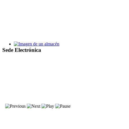
Bases y proceso de selección de alumnos y personal de la Escu
Taller de Empleo Villa de Santa Pola XV
Sede Electrónica
Bases y proceso de selección de alumnos y personal del TE