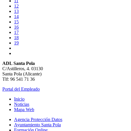
11
12
13
14
15
16
17
18
19
ADL Santa Pola
C/Astilleros, 4. 03130
Santa Pola (Alicante)
Tlf: 96 541 71 36
Portal del Empleado
Inicio
Noticias
Mapa Web
Agencia Protección Datos
Ayuntamiento Santa Pola
Formación Online