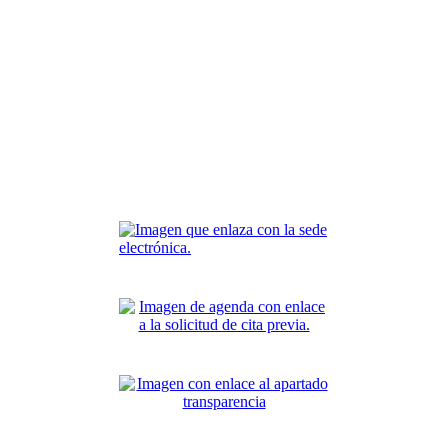
ela Taller VSPII
VSPXV