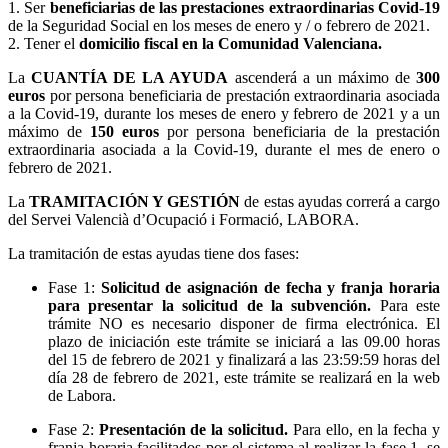
1. Ser
beneficiarias de las prestaciones extraordinarias Covid-19
de la Seguridad Social en los meses de enero y / o febrero de 2021.
2. Tener el
domicilio fiscal en la Comunidad Valenciana.
La
CUANTÍA DE LA AYUDA
ascenderá a un máximo de
300
euros
por persona beneficiaria de prestación extraordinaria asociada
a la Covid-19, durante los meses de enero y febrero de 2021 y a un
máximo de
150 euros
por persona beneficiaria de la prestación
extraordinaria asociada a la Covid-19, durante el mes de enero o
febrero de 2021.
La
TRAMITACIÓN Y GESTIÓN
de estas ayudas correrá a cargo
del Servei Valencià d’Ocupació i Formació, LABORA.
La tramitación de estas ayudas tiene dos fases:
Fase 1:
Solicitud de asignación de fecha y franja horaria
para presentar la solicitud de la subvención.
Para este
trámite NO es necesario disponer de firma electrónica. El
plazo de iniciación este trámite se iniciará a las 09.00 horas
del 15 de febrero de 2021 y finalizará a las 23:59:59 horas del
día 28 de febrero de 2021, este trámite se realizará en la web
de Labora.
Fase 2:
Presentación de la solicitud.
Para ello, en la fecha y
franja horaria facilitados por el sistema al realizar la fase 1, se