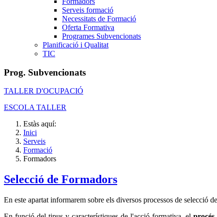
Formadors
Serveis formació
Necessitats de Formació
Oferta Formativa
Programes Subvencionats
Planificació i Qualitat
TIC
Prog. Subvencionats
TALLER D'OCUPACIÓ
ESCOLA TALLER
Estàs aquí:
Inici
Serveis
Formació
Formadors
Selecció de Formadors
En este apartat informarem sobre els diversos processos de selecció de
En funció del tipus y característiques de l'acció formativa, el
procés 