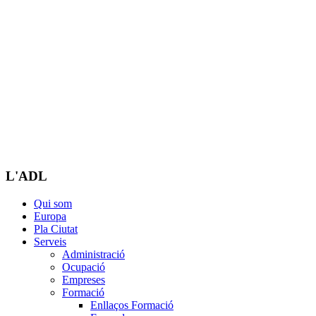
L'ADL
Qui som
Europa
Pla Ciutat
Serveis
Administració
Ocupació
Empreses
Formació
Enllaços Formació