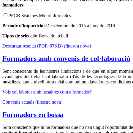
formadors
.
PFCB Sistemes Microinformàtics
Període d'impartició:
De setembre de 2015 a juny de 2016
Tipus de selecció:
Borsa de treball
Descargar resultat (PDF, 67KB) (finestra nova)
Formadors amb convenis de col·laboració
Sent conscients de les nostres limitacions i de que en algun moment
avantatges del treball col·laboratiu i l'ús de les tecnologies de la 
nosaltres
, tant a nivell presencial com online, davall unes condicions
Vols col·laborar amb nosaltres com a formador?
Convenis actuals (finestra nova)
Formadors en bossa
Som conscients que hi ha formadors que no han tingut l'oportunitat de 
següent formulari
per a ser tinguts en compte de cara als següents pr