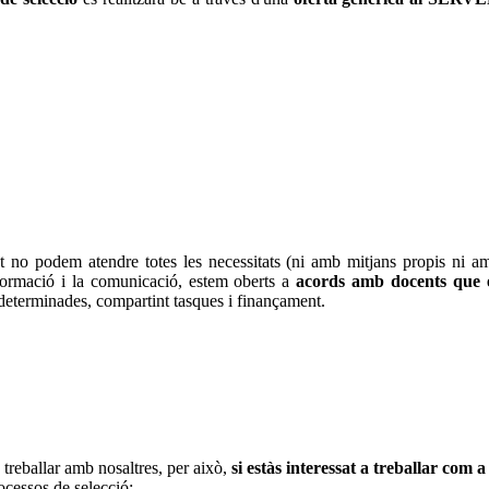
 no podem atendre totes les necessitats (ni amb mitjans propis ni amb 
informació i la comunicació, estem oberts a
acords amb docents que es
 determinades, compartint tasques i finançament.
treballar amb nosaltres, per això,
si estàs interessat a treballar co
ocessos de selecció: