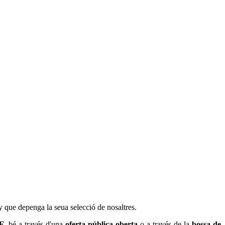
y que depenga la seua selecció de nosaltres.
EF
, bé a través d'una
oferta pública oberta
o a través de la
bossa de