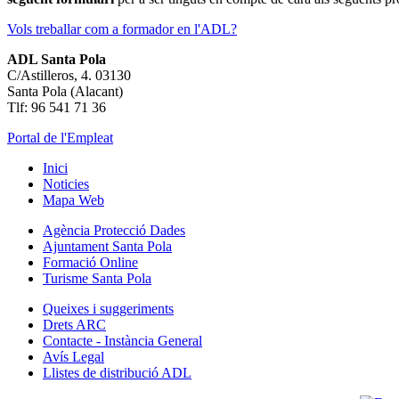
Vols treballar com a formador en l'ADL?
ADL Santa Pola
C/Astilleros, 4. 03130
Santa Pola (Alacant)
Tlf: 96 541 71 36
Portal de l'Empleat
Inici
Noticies
Mapa Web
Agència Protecció Dades
Ajuntament Santa Pola
Formació Online
Turisme Santa Pola
Queixes i suggeriments
Drets ARC
Contacte - Instància General
Avís Legal
Llistes de distribució ADL