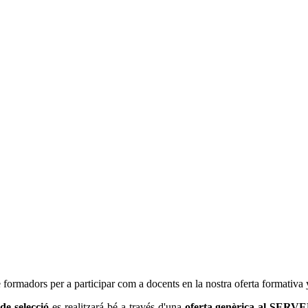
 formadors per a participar com a docents en la nostra oferta formativa 
de selecció
es realitzará bé a través d'una
oferta genèrica al SERV