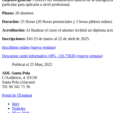
particular para aplicarla a nivel profesional.
Plazas:
20 alumnos
Duración:
25 Horas (20 Horas presenciales y 5 horas píldora online)
Acreditación:
Al finalizar el curso el alumno recibirá un diploma acre
Inscripciones:
Del 25 de marzo al 22 de abril de 2025.
Inscribirse online (nueva ventana)
Descargar cartel informativo (JPG, 110.75KB) (nueva ventana)
Publicat el 25 Març 2025
ADL Santa Pola
C/Astilleros, 4. 03130
Santa Pola (Alacant)
Tlf: 96 541 71 36
Portal de l'Empleat
Inici
Noticies
Mapa Web