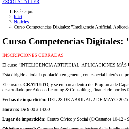
ESCOLA TALLER
Estàs aquí:
Inici
Noticies
Curso Competencias Digitales: "Inteligencia Artificial. Aplicac
Curso Competencias Digitales: "I
INSCRIPCIONES CERRADAS
El curso "INTELIGENCIA ARTIFICIAL. APLICACIONES MÁS UTILIZ
Está dirigido a toda la población en general, con especial interés en po
El curso es
GRATUITO
, y se enmarca dentro del Programa de Capac
desarrollado por Adecco Learning & Consulting., financiado por los 
Fechas de impartición:
DEL 28 DE ABRIL AL 2 DE MAYO 2025
Horario:
De 9:00 a 14:00
Lugar de impartición:
Centro Cívico y Social (C/Castaños 10-12 - S
Objetivo general:
Conocer los fundamentos básicos de la Inteligencia