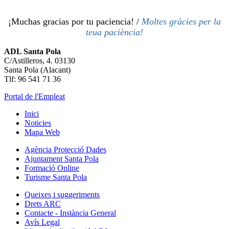
¡Muchas gracias por tu paciencia! /
Moltes gràcies per la
teua paciència!
ADL Santa Pola
C/Astilleros, 4. 03130
Santa Pola (Alacant)
Tlf: 96 541 71 36
Portal de l'Empleat
Inici
Noticies
Mapa Web
Agència Protecció Dades
Ajuntament Santa Pola
Formació Online
Turisme Santa Pola
Queixes i suggeriments
Drets ARC
Contacte - Instància General
Avís Legal