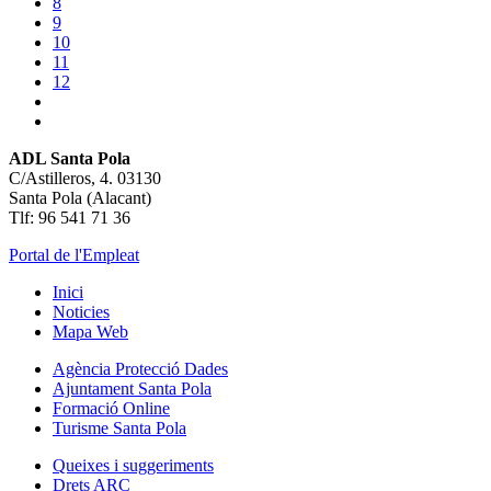
8
9
10
11
12
ADL Santa Pola
C/Astilleros, 4. 03130
Santa Pola (Alacant)
Tlf: 96 541 71 36
Portal de l'Empleat
Inici
Noticies
Mapa Web
Agència Protecció Dades
Ajuntament Santa Pola
Formació Online
Turisme Santa Pola
Queixes i suggeriments
Drets ARC